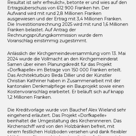
Resultat ist sehr erfreulich», betonte er und wies auf den
Ertragsüberschuss von 612 900 Franken hin. Der
Aufwand wird mit rund 2,8 Millionen Franken
ausgewiesen und der Ertrag mit 3,4 Millionen Franken.
Die Investitionsrechnung 2025 wird mit rund 1,6 Millionen
Franken belastet. Auf Antrag der
Rechnungsprüfungskommission wurde dem
Voranschlag einstimmig zugestimmt.
Anlässlich der Kirchgemeindeversammlung vom 13. Mai
2024 wurde die Vollmacht an den Kirchgemeinderat
Sarnen über einen Planungskredit für das Projekt
«Dorfkapelle» im Betrage von 150 000 Franken erteilt.
Das Architekturbüro Beda Dillier und der Künstler
Christian Kathriner haben in Zusammenarbeit mit der
kantonalen Denkmalpflege ein Bauprojekt sowie einen
Kostenvoranschlag erarbeitet. Er beläuft sich auf knapp
1,2 Millionen Franken.
Die Kreditvorlage wurde von Bauchef Alex Wieland sehr
eingehend erläutert. Das Projekt «Dorfkapelle»
beinhaltet die Umgestaltung des Kircheninneren. Das
Kirchenschiff wird von den Holzbänken befreit, mit
einem festlichen Holzboden versehen und dank flexibler