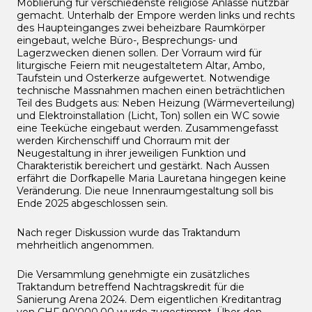
Möblierung für verschiedenste religiöse Anlässe nutzbar
gemacht. Unterhalb der Empore werden links und rechts
des Haupteinganges zwei beheizbare Raumkörper
eingebaut, welche Büro-, Besprechungs- und
Lagerzwecken dienen sollen. Der Vorraum wird für
liturgische Feiern mit neugestaltetem Altar, Ambo,
Taufstein und Osterkerze aufgewertet. Notwendige
technische Massnahmen machen einen beträchtlichen
Teil des Budgets aus: Neben Heizung (Wärmeverteilung)
und Elektroinstallation (Licht, Ton) sollen ein WC sowie
eine Teeküche eingebaut werden. Zusammengefasst
werden Kirchenschiff und Chorraum mit der
Neugestaltung in ihrer jeweiligen Funktion und
Charakteristik bereichert und gestärkt. Nach Aussen
erfährt die Dorfkapelle Maria Lauretana hingegen keine
Veränderung. Die neue Innenraumgestaltung soll bis
Ende 2025 abgeschlossen sein.
Nach reger Diskussion wurde das Traktandum
mehrheitlich angenommen.
Die Versammlung genehmigte ein zusätzliches
Traktandum betreffend Nachtragskredit für die
Sanierung Arena 2024. Dem eigentlichen Kreditantrag