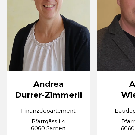
Andrea
A
Durrer-Zimmerli
Wi
Finanzdepartement
Baudep
Pfarrgässli 4
Pfarr
6060 Sarnen
6060