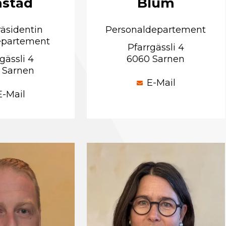
stad
Blum
räsidentin
Personaldepartement
epartement
Pfarrgässli 4
gässli 4
6060 Sarnen
 Sarnen
E-Mail
E-Mail