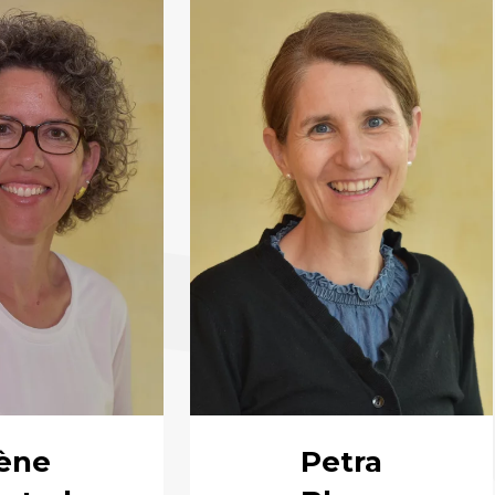
rène
Petra