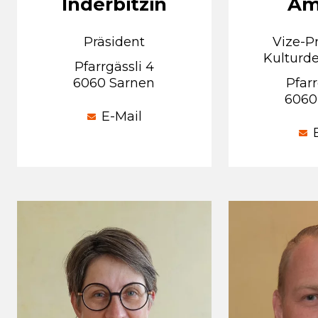
Inderbitzin
Am
Präsident
Vize-P
Kulturd
Pfarrgässli 4
6060 Sarnen
Pfarr
6060
E-Mail