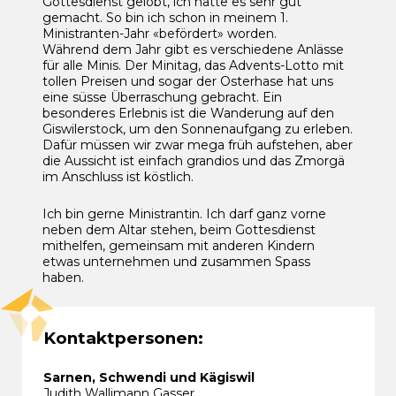
Gottesdienst gelobt, ich hätte es sehr gut
gemacht. So bin ich schon in meinem 1.
Ministranten-Jahr «befördert» worden.
Während dem Jahr gibt es verschiedene Anlässe
für alle Minis. Der Minitag, das Advents-Lotto mit
tollen Preisen und sogar der Osterhase hat uns
eine süsse Überraschung gebracht. Ein
besonderes Erlebnis ist die Wanderung auf den
Giswilerstock, um den Sonnenaufgang zu erleben.
Dafür müssen wir zwar mega früh aufstehen, aber
die Aussicht ist einfach grandios und das Zmorgä
im Anschluss ist köstlich.
Ich bin gerne Ministrantin. Ich darf ganz vorne
neben dem Altar stehen, beim Gottesdienst
mithelfen, gemeinsam mit anderen Kindern
etwas unternehmen und zusammen Spass
haben.
Kontaktpersonen:
Sarnen, Schwendi und Kägiswil
Judith Wallimann Gasser