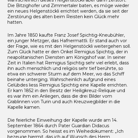
wahrscheinlich dieses Helgenstöckli aber dann zer­stört.
Die Bitzighofer und Zimmertaler baten, es möge wieder
ein neues Helgenstöckli errichtet werden, da sie seit der
Zerstö­rung des alten beim Reis­ten kein Glück mehr
hatten.
Im Jahre 1850 kaufte Franz Josef Spichtig-Kneubühler,
ein junger Metzger, das Hafnermattli. Er stand auch vor
der Frage, wie es mit den Helgenstöckli weitergehen soll.
Zum Glück hatte er den Onkel Remigius Spichtig, der in
neapolitanischen Diensten am Königshof war. In seiner
Zeit in Italien hat Remigius Spichtig sehr viel erlebt, dass
ihn auch menschlich und religiös sehr tief berührte, so
etwa ein schwerer Sturm auf dem Meer, wo das Schiff
beinahe unterging. Wahrscheinlich aufgrund eines
Gelübdes liess Remigius Spichtig eine Kapelle errichten.
Er kam 1852 in den Besitz der Heiligkreuz-Reliquie und
es war ihm ein Anlie­gen, dass die drei Bilder vom
Grablinnen von Turin und auch Kreuzwegbil­der in die
Kapelle kamen.
Die feierliche Einweihung der Kapelle wurde am 14.
September 1864 durch Pater Guardian Didacus
vorgenommen. So heisst es im Weihedokument: „Ich
bezeuge hiermit, das ich auf Wunsch des Herrn