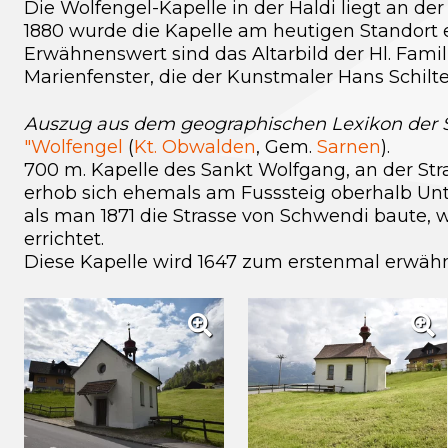
Die Wolfengel-Kapelle in der Haldi liegt an de
1880 wurde die Kapelle am heutigen Standort err
Erwähnenswert sind das Altarbild der Hl. Famil
Marienfenster, die der Kunstmaler Hans Schilter
Auszug aus dem geographischen Lexikon der S
"Wolfengel
(
Kt. Obwalden
, Gem.
Sarnen
).
700 m. Kapelle des Sankt Wolfgang, an der St
erhob sich ehemals am Fusssteig oberhalb Unt
als man 1871 die Strasse von Schwendi baute, 
errichtet.
Diese Kapelle wird 1647 zum erstenmal erwähn